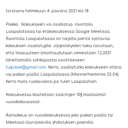
torstaina helmikuun 4. päivänä 2021 klo 18
Paikka: Kokoukseen voi osallistua ravintola
Lasipalatsissa tai etäkokouksessa Google Meetissä.
Ravintola Lasipalatsissa on tarjolla pientä syötävää
kokouksen osallistujille. Järjestelyiden takia toivotaan,
että tilaisuuteen ilmoittaudutaan viimeistään 1.2.2021
lähettämällä sähköpostia osoitteeseen
tuija
.kae@gmail.com
. Kerro, osallistutko kokoukseen etänä
vai paikan päällä Lasipalatsissa (Mannerheimintie 22-24).
Kerro myös ruokavaliosi jos tulet Lasipalatsiin.
Kokouksessa käsitellään sääntöjen 10§ määräämät
vuosikokousasiat.
Äänioikeus on vuosikokouksessa joko paikan päällä tai
Meetissä läsnäolevilla yhdistyksen jäsenillä.