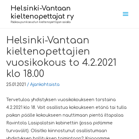
Helsinki-Vantaan
Pääv
kieltenopettajat ry
Pääkaupunkiseudun kieltenopettajan asialla
Helsinki-Vantaan
kieltenopettajien
vuosikokous to 4.2.2021
klo 18.00
25.01.2021
/
Ajankohtaista
Tervetuloa yhdistyksen vuosikokoukseen torstaina
4.2.2021 klo 18. Voit osallistua kokoukseen etänä tai tulla
paikan päälle kokoukseen nauttimaan pientä iltapalaa
Ravintola Lasipalatsin kabinettiin (jossa pidämme
turvavälit). Olisitko kiinnostunut osallistumaan
yhdistyksen hallituksen toimintaan? Kaipaamme