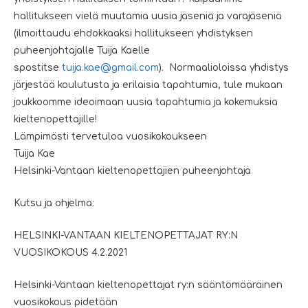
hallitukseen vielä muutamia uusia jäseniä ja varajäseniä
(ilmoittaudu ehdokkaaksi hallitukseen yhdistyksen
puheenjohtajalle
Tuija
Kaelle
spostitse
tuija
.kae@gmail.com
). Normaalioloissa yhdistys
järjestää koulutusta ja erilaisia tapahtumia, tule mukaan
joukkoomme ideoimaan uusia tapahtumia ja kokemuksia
kieltenopettajille!
Lämpimästi tervetuloa vuosikokoukseen
Tuija Kae
Helsinki-Vantaan kieltenopettajien puheenjohtaja
Kutsu ja ohjelma:
HELSINKI-VANTAAN KIELTENOPETTAJAT RY:N
VUOSIKOKOUS 4.2.2021
Helsinki-Vantaan kieltenopettajat ry:n sääntömääräinen
vuosikokous pidetään