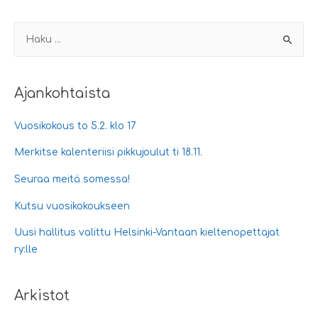
selaus
H
a
k
u
Ajankohtaista
:
Vuosikokous to 5.2. klo 17
Merkitse kalenteriisi pikkujoulut ti 18.11.
Seuraa meitä somessa!
Kutsu vuosikokoukseen
Uusi hallitus valittu Helsinki-Vantaan kieltenopettajat
ry:lle
Arkistot