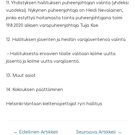
11. Yhdistyksen hallituksen puheenjohtajan valinta (yhdeksi
vuodeksi). Nykyinen puheenjohtaja on Heidi Nevalainen,
jonka estyttyä hoitamasta tointa puheenjohtajana toimi
19.8.2020 alkaen varapuheenjohtaja
Tuija
Kae.
12. Hallituksen jäsenten ja heidän varajäsentensä valinta
– Hallituksesta eroavien tilalle valitaan kolme uutta
jäsentä ja kolme uutta varajäsentä.
13. Muut asiat
14. Kokouksen päättäminen
Helsinki-Vantaan kieltenopettajat ry:n hallitus
Artikkelien
←
Edellinen Artikkeli
Seuraava Artikkeli
→